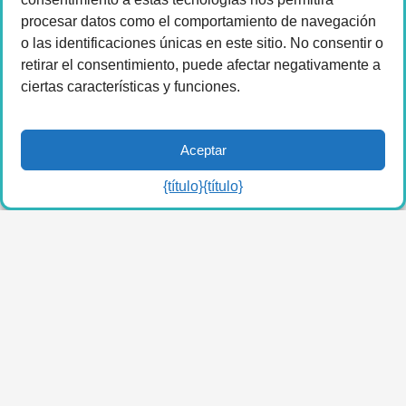
procesar datos como el comportamiento de navegación
o las identificaciones únicas en este sitio. No consentir o
retirar el consentimiento, puede afectar negativamente a
ciertas características y funciones.
Aceptar
{título}
{título}
2026 LA Connected.
Política de privacidad
|
Condiciones de uso
Impulsado por el
miembro(dev) plataforma