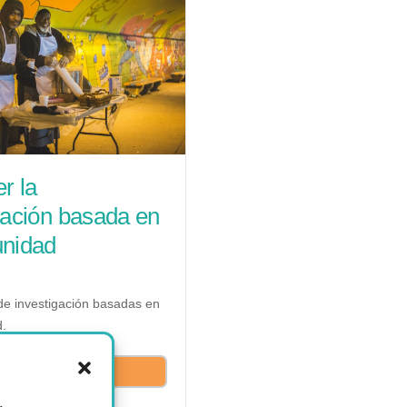
r la
gación basada en
unidad
de investigación basadas en
.
etalles del curso