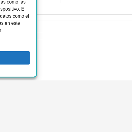
gías como las
spositivo. El
 datos como el
as en este
r
de uso