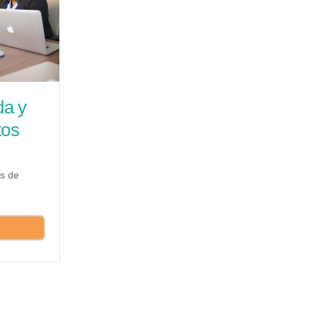
da y
tos
is de