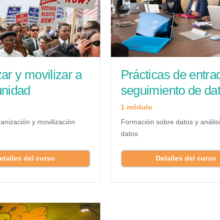
ar y movilizar a
Prácticas de entra
unidad
seguimiento de da
1 módulo
anización y movilización
Formación sobre datos y anális
datos
etalles del curso
Detalles del curso